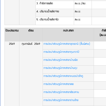
เว็บไซต์
3. กำลังการผลิต
ลบ.ม./ชม.
(Sitemap)
ตัว
4. ปริมาณน้ำผลิตจ่าย
ลบ.ม.
ช่วย
เหลือ
5. ปริมาณน้ำผลิตจริง
ลบ.ม.
การ
เข้า
ปีงบประมาณ
เดือน
กปภ.สาขา
กำลั
ถึง
(ลบ.ม
เว็บไซต์
หน้า
2569
กุมภาพันธ์  2569
การประปาส่วนภูมิภาคสาขาอุดรธานี (ชั้นพิเศษ)
หลัก
การประปาส่วนภูมิภาคสาขากุมภวาปี
หรือ
โฮมเพจ
การประปาส่วนภูมิภาคสาขาบ้านผือ
หน้า
แจ้ง
การประปาส่วนภูมิภาคสาขาบ้านดุง
เรื่อง
การประปาส่วนภูมิภาคสาขาหนองบัวลำภู
ร้อง
เรียน
การประปาส่วนภูมิภาคสาขาเลย
หน้า
โทรศัพท์,โทรสาร,อีเมล์
การประปาส่วนภูมิภาคสาขาเชียงคาน
หน้า
คำถาม
การประปาส่วนภูมิภาคสาขาด่านซ้าย
ยอด