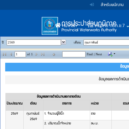
Accessibility
หน้า
Top
ข้าม
สำหรับพนักงาน
ไป
Menu
แรก
ตรา
ตรา
ยัง
เนื้อหา
สัญลักษณ์
สัญลักษณ์
(การ
หน้าหลัก
เกี่ยวกับ กปภ.ข.7
(Skip
to
และ
และ
Main
ประปา
content)
ค่า
ค่า
ข้าม
Menu
ปี
เดือน
ส่วน
ไป
นิยม
นิยม
ยัง
of
1
Find
|
Next
ภูมิภาค)
เมนู
การ
การ
ข้อมูล
(Skip
ประปา
ประปา
to
menu)
ข้อมูลผลการดำเนินง
ส่วน
ส่วน
หน้า
ค้นหา
ภูมิภาค
ภูมิภาค
ข้อมูล
ข้อมูลผลการดำเนินงานแยกรายเดือน
ใน
ปีงบประมาณ
เดือน
รายการ
หน่วย
รวมทั
เว็บไซต์
(Search)
2569
กุมภาพันธ์ 
1. จำนวนผู้ใช้น้ำ 
ราย
หน้า
2569
2. ปริมาณน้ำจำหน่าย 
ลบ.ม.
แผนผัง