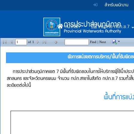
Accessibility
หน้า
Top
ข้าม
สำหรับพนักงาน
ไป
Menu
แรก
ตรา
ตรา
ยัง
เนื้อหา
สัญลักษณ์
สัญลักษณ์
(การ
หน้าหลัก
เกี่ยวกับ กปภ.ข.7
(Skip
to
และ
และ
Main
ประปา
content)
of
1
Find
|
Next
ค่า
ค่า
ข้าม
Menu
ผังการแบ่งเขตการบริหาร/พื้นที่รับผิดชอบ กปภ.ข.7  ( ข
ส่วน
ไป
นิยม
นิยม
ยัง
    การประปาส่วนภูมิภาคเขต 7 มีพื้นที่รับผิดชอบในการให้บริการผู้ใช้น้ำประปาครอบคลุมในพื้นที่ 7 จังหวัด ได้แก่ จังหวัดอุดรธานี หนองบัวลำภู เลย หนองคาย บึงกาฬ 
ภูมิภาค)
เมนู
การ
การ
สกลนคร และจังหวัดนครพนม จำนวน กปภ.สาขาในสังกัด กปภ.ข.7 รวมทั้งสิ้น 20 สาขา ประกอบด้ว
(Skip
ละเอียดต่อไปนี้
ประปา
ประปา
to
พื้นที่การแบ่งเขตบริหาร
menu)
ส่วน
ส่วน
หน้า
ค้นหา
ภูมิภาค
ภูมิภาค
ข้อมูล
ใน
เว็บไซต์
(Search)
หน้า
แผนผัง