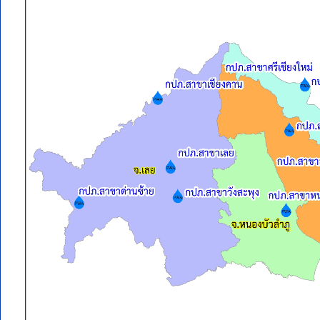
เว็บไซต์
(Sitemap)
ตัว
ช่วย
เหลือ
การ
เข้า
ถึง
เว็บไซต์
หน้า
หลัก
หรือ
โฮมเพจ
หน้า
แจ้ง
เรื่อง
ร้อง
เรียน
หน้า
โทรศัพท์,โทรสาร,อีเมล์
พื้นที่รับผิดชอบในจังห
หน้า
คำถาม
กปภ.สาขาที่รับผิดชอบ
แม่ข่าย/หน่วยบริ
ยอด